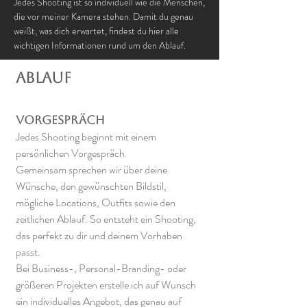
Jedes Shooting ist so individuell wie die Menschen,
die vor meiner Kamera stehen. Damit du genau
weißt, was dich erwartet, findest du hier alle
wichtigen Informationen rund um den Ablauf.
Ablauf
Vorgespräch
Jedes Shooting beginnt mit einem
persönlichen Vorgespräch.
Gemeinsam sprechen wir über deine
Wünsche, den gewünschten Bildstil,
mögliche Locations, Outfits sowie den
zeitlichen Ablauf. So entsteht ein Shooting,
das perfekt zu dir und deinem Vorhaben
passt.
Bei Business-, Personal-Branding- oder
größeren Projekten erstelle ich auf Wunsch
ein individuelles Angebot, das genau auf