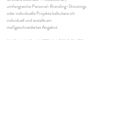
umfangreiche Personal-Branding-Shootings
oder individuelle Projekte kalkuliere ich
individuell und erstelle ein
maßgeschneidertes Angebot.
Bild- und Nutzungsrechte
Alle Bilder unterliegen dem Urheberrecht der
Fotografin.
Mit der Übergabe der fertigen Bilder erhältst
du das private beziehungsweise – sofern
vereinbart – geschäftliche Nutzungsrecht
entsprechend dem gebuchten Paket oder
dem individuellen Angebot.
Business- und Personal-Branding-
Aufnahmen dürfen für die eigene
Unternehmenskommunikation,
beispielsweise auf der Website, in sozialen
Medien oder in Printmedien, genutzt