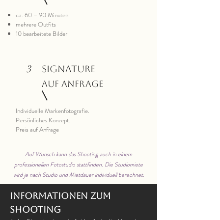
ca. 60 – 90 Minuten
mehrere Outfits
10 bearbeitete Bilder
3
Signature
auf anfrage
Individuelle Markenfotografie.
Persönliches Konzept.
Preis auf Anfrage
Auf Wunsch kann das Shooting auch in einem
professionellen Fotostudio stattfinden. Die Studiomiete
wird je nach Studio und Mietdauer individuell berechnet.
Informationen zum
Shooting