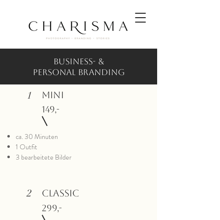
Business- &
Personal BrandING
1
Mini
149,-
ca. 30 Minuten
1 Outfit
3 bearbeitete Bilder
2
Classic
299,-